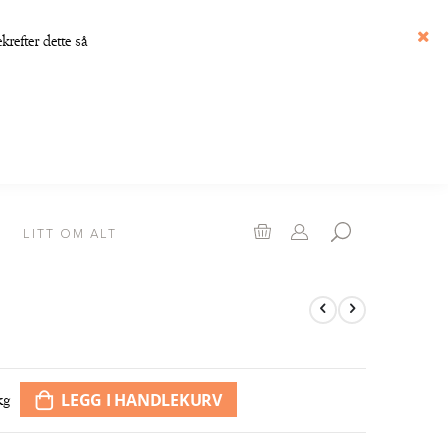
refter dette så
Luk
Handlekurv
LITT OM ALT
LEGG I HANDLEKURV
kg