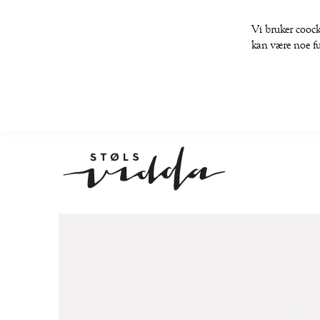
Vi bruker coock
kan være noe fu
Gå
til
slutten
av
bildegalleri