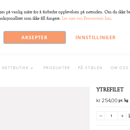
ies på vanlig måte for å forbedre opplevelsen på nettsiden. Om du ikke bek
nksjonallitet som ikke fill fungere.
Les mer om Personvern her
.
AKSEPTER
INNSTILLINGER
NETTBUTIKK
PRODUKTER
PÅ STØLEN
OM OSS
YTREFILET
pr. kg
kr 254,00