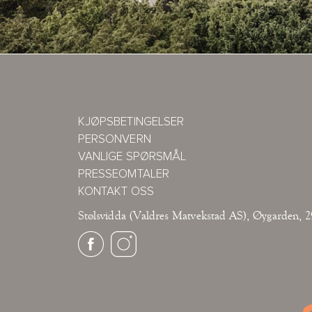
KJØPSBETINGELSER
PERSONVERN
VANLIGE SPØRSMÅL
PRESSEOMTALER
KONTAKT OSS
Stølsvidda (Valdres Matvekstad AS), Øygarden, 2