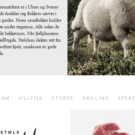
iteområdene er i Ulnes og Svenes
e fordeler seg flokkvis utover i
e garder. Noen saueflokker holder
te under tregrensa. Alle søker de
iskt bekkevann. Når fjellplantene
llbygda. Stølslam slaktes rett fra
grasfôret kjøtt, smakssatt av gode
da.
LAM
VILLFISK
STORFE
GRILLING
SPEK