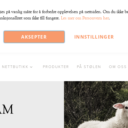
ies på vanlig måte for å forbedre opplevelsen på nettsiden. Om du ikke bek
nksjonallitet som ikke fill fungere.
Les mer om Personvern her
.
AKSEPTER
INNSTILLINGER
NETTBUTIKK
PRODUKTER
PÅ STØLEN
OM OSS
AM