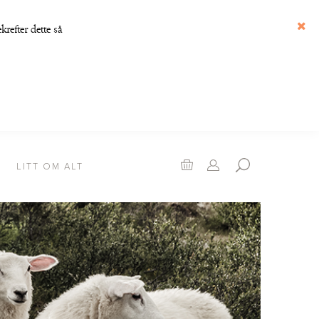
refter dette så
Luk
Handlekurv
LITT OM ALT