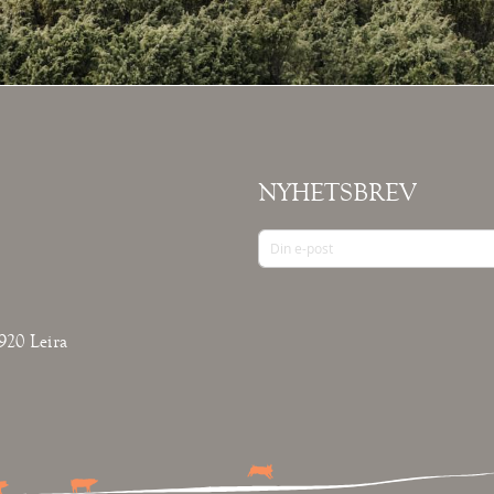
NYHETSBREV
920 Leira