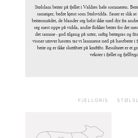
Stølslam beiter på fjellet i Valdres hele sommeren. Be
sameiger, bedre kjent som Stølsvidda. Sauer er slik at d
beiteområdet, de blander seg helst ikke med dyr fra andr
seg mest oppe på vidda, andre flokker beiter for det mes
det samme - god tilgang på urter, saftig beitegras og fr
visner utover høsten tar vi lammene ned på høstbeite i fje
beite og er ikke sluttfôret på kraftfôr. Resultatet er et 
vekster i fjellet og fjellbyg
FJELLGRIS
STØLS