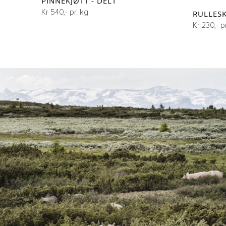
PINNEKJØTT - DELT
Kr 540,- pr. kg
RULLES
Kr 230,- p