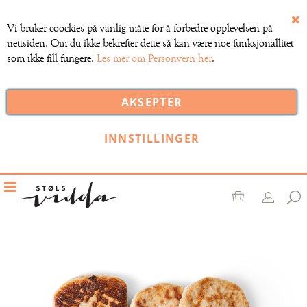
Vi bruker coockies på vanlig måte for å forbedre opplevelsen på
nettsiden. Om du ikke bekrefter dette så kan være noe funksjonallitet
som ikke fill fungere.
Les mer om Personvern her
.
AKSEPTER
INNSTILLINGER
Toggle
Nav
Handlekurv
Gå
til
slutten
av
bildegalleri