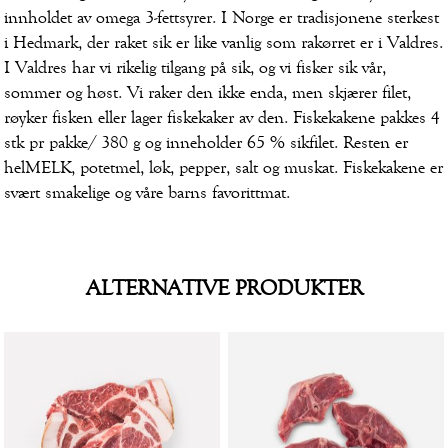
innholdet av omega 3-fettsyrer. I Norge er tradisjonene sterkest
i Hedmark, der raket sik er like vanlig som rakørret er i Valdres.
I Valdres har vi rikelig tilgang på sik, og vi fisker sik vår,
sommer og høst. Vi raker den ikke enda, men skjærer filet,
røyker fisken eller lager fiskekaker av den. Fiskekakene pakkes 4
stk pr pakke/ 380 g og inneholder 65 % sikfilet. Resten er
helMELK, potetmel, løk, pepper, salt og muskat. Fiskekakene er
svært smakelige og våre barns favorittmat.
ALTERNATIVE PRODUKTER