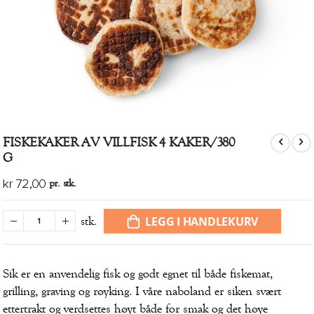
Gå
FISKEKAKER AV VILLFISK 4 KAKER/380
til
G
begynnelsen
av
pr. stk.
kr 72,00
bildegalleri
LEGG I HANDLEKURV
stk.
Sik er en anvendelig fisk og godt egnet til både fiskemat,
grilling, graving og røyking. I våre naboland er siken svært
ettertrakt og verdsettes høyt både for smak og det høye