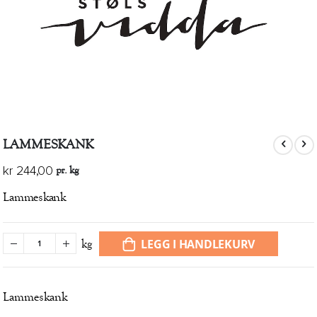
Gå
LAMMESKANK
til
begynnelsen
pr. kg
kr 244,00
av
bildegalleri
Lammeskank
LEGG I HANDLEKURV
kg
Lammeskank