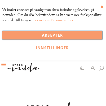
Vi bruker coockies på vanlig måte for å forbedre opplevelsen på
Lu
nettsiden. Om du ikke bekrefter dette så kan være noe funksjonallitet
som ikke fill fungere.
Les mer om Personvern her
.
AKSEPTER
INNSTILLINGER
Toggle
Nav
Handlekurv
Gå
til
slutten
av
bildegalleri