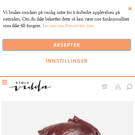
Vi bruker coockies på vanlig måte for å forbedre opplevelsen på
Lu
nettsiden. Om du ikke bekrefter dette så kan være noe funksjonallitet
som ikke fill fungere.
Les mer om Personvern her
.
AKSEPTER
INNSTILLINGER
Toggle
Nav
Handlekurv
Gå
til
slutten
av
bildegalleri