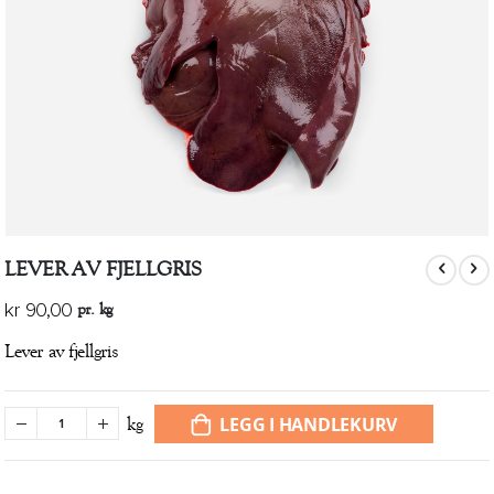
Gå
LEVER AV FJELLGRIS
til
begynnelsen
pr. kg
kr 90,00
av
bildegalleri
Lever av fjellgris
LEGG I HANDLEKURV
kg