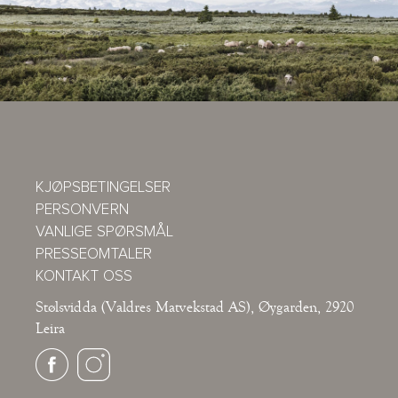
KJØPSBETINGELSER
PERSONVERN
VANLIGE SPØRSMÅL
PRESSEOMTALER
KONTAKT OSS
Stølsvidda (Valdres Matvekstad AS), Øygarden, 2920
Leira