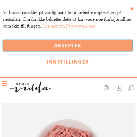
Vi bruker coockies på vanlig måte for å forbedre opplevelsen på
Lu
nettsiden. Om du ikke bekrefter dette så kan være noe funksjonallitet
som ikke fill fungere.
Les mer om Personvern her
.
AKSEPTER
INNSTILLINGER
Toggle
Nav
Handlekurv
Gå
til
slutten
av
bildegalleri