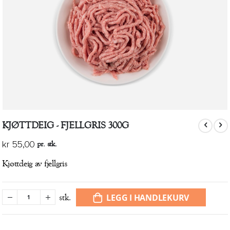
Gå
KJØTTDEIG - FJELLGRIS 300G
til
begynnelsen
pr. stk.
kr 55,00
av
bildegalleri
Kjøttdeig av fjellgris
LEGG I HANDLEKURV
stk.