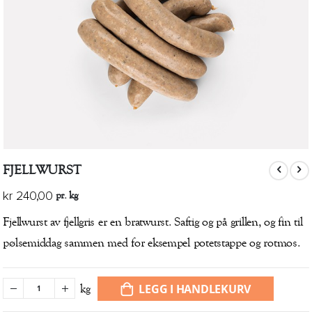
Gå
FJELLWURST
til
begynnelsen
pr. kg
kr 240,00
av
bildegalleri
Fjellwurst av fjellgris er en bratwurst. Saftig og på grillen, og fin til
pølsemiddag sammen med for eksempel potetstappe og rotmos.
LEGG I HANDLEKURV
kg