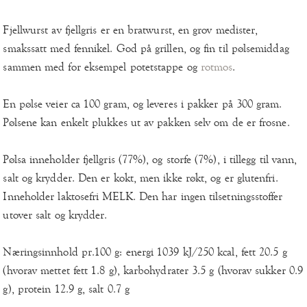
Fjellwurst av fjellgris er en bratwurst, en grov medister,
smakssatt med fennikel. God på grillen, og fin til pølsemiddag
sammen med for eksempel potetstappe og
rotmos
.
En pølse veier ca 100 gram, og leveres i pakker på 300 gram.
Pølsene kan enkelt plukkes ut av pakken selv om de er frosne.
Pølsa inneholder fjellgris (77%), og storfe (7%), i tillegg til vann,
salt og krydder. Den er kokt, men ikke røkt, og er glutenfri.
Inneholder laktosefri MELK. Den har ingen tilsetningsstoffer
utover salt og krydder.
Næringsinnhold pr.100 g: energi 1039 kJ/250 kcal, fett 20.5 g
(hvorav mettet fett 1.8 g), karbohydrater 3.5 g (hvorav sukker 0.9
g), protein 12.9 g, salt 0.7 g