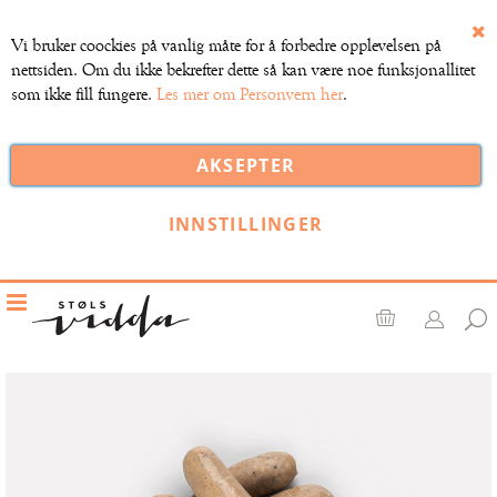
Vi bruker coockies på vanlig måte for å forbedre opplevelsen på
Lu
nettsiden. Om du ikke bekrefter dette så kan være noe funksjonallitet
som ikke fill fungere.
Les mer om Personvern her
.
AKSEPTER
INNSTILLINGER
Toggle
Nav
Handlekurv
Gå
til
slutten
av
bildegalleri