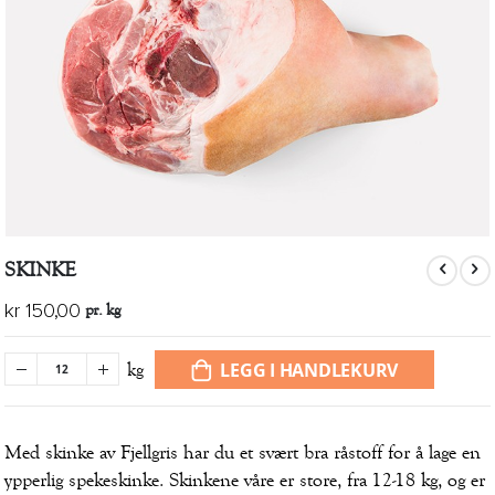
Gå
SKINKE
til
begynnelsen
pr. kg
kr 150,00
av
bildegalleri
LEGG I HANDLEKURV
kg
Med skinke av Fjellgris har du et svært bra råstoff for å lage en
ypperlig spekeskinke. Skinkene våre er store, fra 12-18 kg, og er