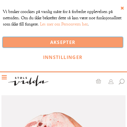
Vi bruker coockies på vanlig måte for å forbedre opplevelsen på
Lu
nettsiden. Om du ikke bekrefter dette så kan være noe funksjonallitet
som ikke fill fungere.
Les mer om Personvern her
.
AKSEPTER
INNSTILLINGER
Toggle
Nav
Handlekurv
Gå
til
slutten
av
bildegalleri