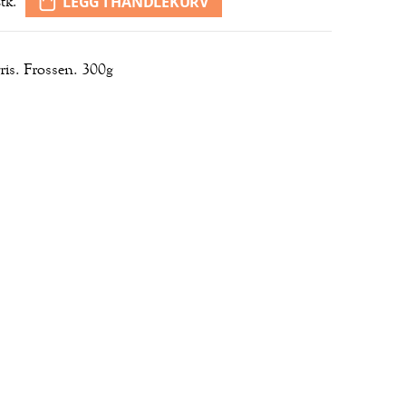
LEGG I HANDLEKURV
stk.
lgris. Frossen. 300g