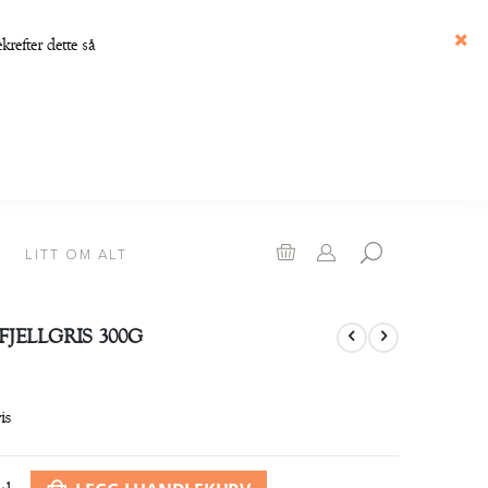
refter dette så
Luk
Handlekurv
LITT OM ALT
FJELLGRIS 300G
is