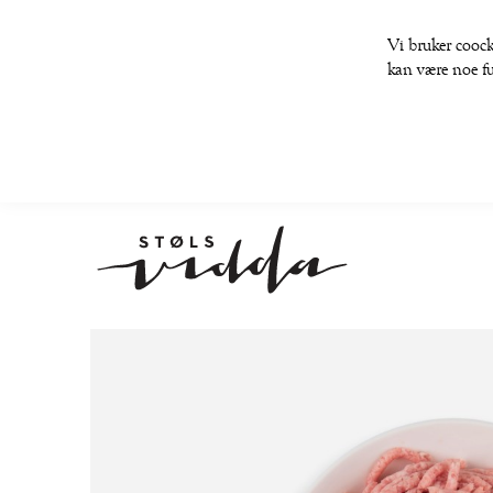
Vi bruker coock
kan være noe fu
Gå
til
slutten
av
bildegalleri