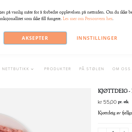
ies på vanlig måte for å forbedre opplevelsen på nettsiden. Om du ikke bek
nksjonallitet som ikke fill fungere.
Les mer om Personvern her
.
AKSEPTER
INNSTILLINGER
NETTBUTIKK
PRODUKTER
PÅ STØLEN
OM OSS
KJØTTDEIG - 
pr. stk.
kr 55,00
Kjøttdeig av fjellgr