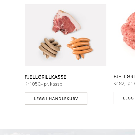
bildegalleri
FJELLGR
FJELLGRILLKASSE
Kr 82,- pr. 
Kr 1.050,- pr. kasse
LEGG
LEGG I HANDLEKURV