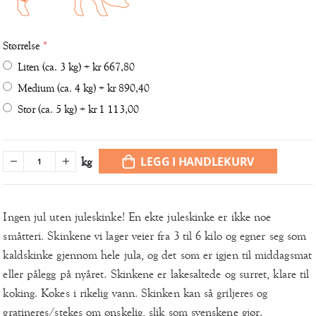
Størrelse
Liten (ca. 3 kg)
+
kr 667,80
Medium (ca. 4 kg)
+
kr 890,40
Stor (ca. 5 kg)
+
kr 1 113,00
LEGG I HANDLEKURV
kg
Ingen jul uten juleskinke! En ekte juleskinke er ikke noe
småtteri. Skinkene vi lager veier fra 3 til 6 kilo og egner seg som
kaldskinke gjennom hele jula, og det som er igjen til middagsmat
eller pålegg på nyåret. Skinkene er lakesaltede og surret, klare til
koking. Kokes i rikelig vann. Skinken kan så griljeres og
gratineres/stekes om ønskelig, slik som svenskene gjør.