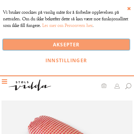
Vi bruker coockies på vanlig måte for å forbedre opplevelsen på
Lu
nettsiden. Om du ikke bekrefter dette så kan være noe funksjonallitet
som ikke fill fungere.
Les mer om Personvern her
.
AKSEPTER
INNSTILLINGER
Toggle
Nav
Handlekurv
Gå
til
slutten
av
bildegalleri