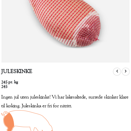
Gå
JULESKINKE
til
begynnelsen
pr. kg
245
av
245
bildegalleri
Ingen jul uten juleskinke! Vi har lakesaltede, surrede skinker klare
til koking. Juleskinka er fri for nitritt.